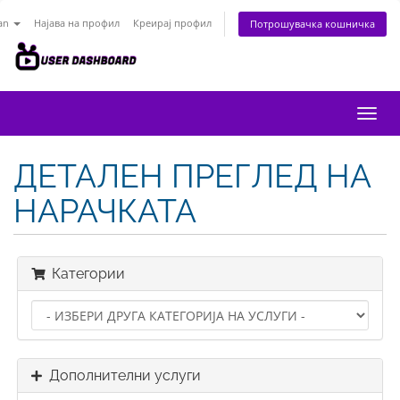
an
Најава на профил
Креирај профил
Потрошувачка кошничка
Вклу
ја
нави
ДЕТАЛЕН ПРЕГЛЕД НА
НАРАЧКАТА
Категории
Дополнителни услуги