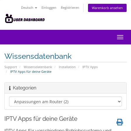
Deutsch
Einloggen
Registrieren
Warenkorb ansehen
Navig
ein-/
Wissensdatenbank
Support
Wissensdatenbank
Installation
IPTV Apps
IPTV Apps für deine Geräte
Kategorien
IPTV Apps für deine Geräte
IPTV Apps für verschiedene Betriebssysteme und