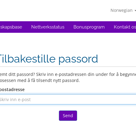
Norwegian
skapsbase
Nettverksstatus
Bonusprogram
Kontakt o
Tilbakestille passord
emt ditt passord? Skriv inn e-postadressen din under for å begynn
osessen med å få tilsendt nytt passord.
postadresse
Send