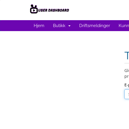
Hjem
Butikk
Driftsmeldinger
Kunn
Gl
pr
E-