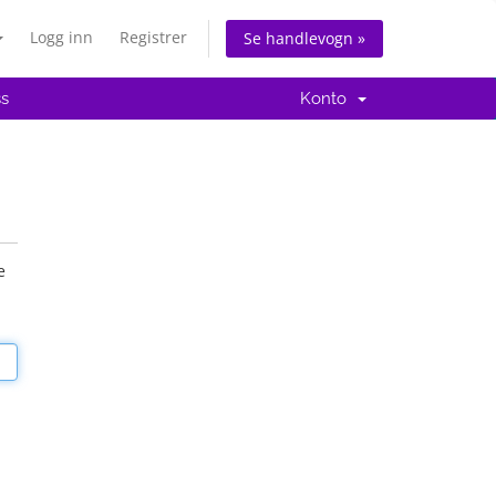
Logg inn
Registrer
Se handlevogn »
ss
Konto
e