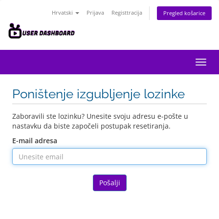
Hrvatski
Prijava
Registtracija
Pregled košarice
Preba
navig
Poništenje izgubljenje lozinke
Zaboravili ste lozinku? Unesite svoju adresu e-pošte u
nastavku da biste započeli postupak resetiranja.
E-mail adresa
Pošalji