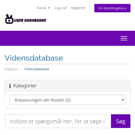
Dansk
Log ind
Registrer
Vis bestillingskurv
Skift
navig
Vidensdatabase
Support
Vidensdatabase
Kategorier