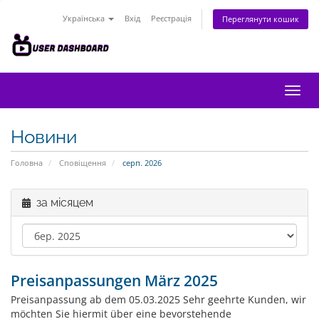
Українська
Вхід
Реєстрація
Переглянути кошик
Пере
наві
Новини
Головна
Сповіщення
серп. 2026
за місяцем
Preisanpassungen März 2025
Preisanpassung ab dem 05.03.2025 Sehr geehrte Kunden, wir
möchten Sie hiermit über eine bevorstehende