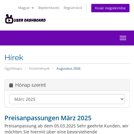
Magyar
Bejelentkezés
Regisztráció
Kosár megtekintése
Váltá
a
navig
Hírek
Ügyfélkapu
Közlemények
Augusztus 2026
Hónap szerint
Preisanpassungen März 2025
Preisanpassung ab dem 05.03.2025 Sehr geehrte Kunden, wir
möchten Sie hiermit über eine bevorstehende