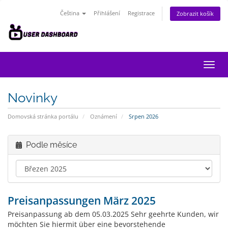
Čeština
Přihlášení
Registrace
Zobrazit košík
Přep
navig
Novinky
Domovská stránka portálu
Oznámení
Srpen 2026
Podle měsíce
Preisanpassungen März 2025
Preisanpassung ab dem 05.03.2025 Sehr geehrte Kunden, wir
möchten Sie hiermit über eine bevorstehende