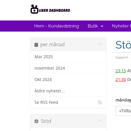
Hem - Kundavdelning
Butik
Nyheter
St
per månad
Mar 2025
Support
november 2024
23:15
Al
21:30
De
Okt 2024
Äldre nyheter...
måndag
Se RSS Feed
«Tillb
Stöd