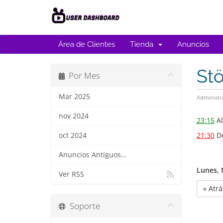
Área de Clientes
Tienda
Anuncios
St
Por Mes
Mar 2025
Administr
nov 2024
23:15
Al
21:30
De
oct 2024
Anuncios Antiguos...
Lunes, 
Ver RSS
« Atrá
Soporte